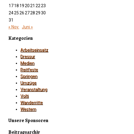
17
18
19
20
21
22
23
24
25
26
27
28
29
30
31
« Nov.
Juni »
Kategorien
Arbeitseinsatz
Dressur
Medien
Reitfeste
Springen
Umzüge
Veranstaltung
Volti
Wanderritte
Western
Unsere Sponsoren
Beitragsarchiv