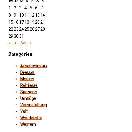
M
D
M
D
F
S
S
1
2
3
4
5
6
7
8
9
10
11
12
13
14
15
16
17
18
19
20
21
22
23
24
25
26
27
28
29
30
31
« Juli
Sep. »
Kategorien
Arbeitseinsatz
Dressur
Medien
Reitfeste
Springen
Umzüge
Veranstaltung
Volti
Wanderritte
Western