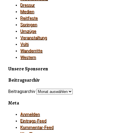
Dressur
Medien
Reitfeste
Springen
Umzüge
Veranstaltung
Volti
Wanderritte
Western
Unsere Sponsoren
Beitragsarchiv
Beitragsarchiv
Meta
Anmelden
Eintrags-Feed
Kommentar-Feed