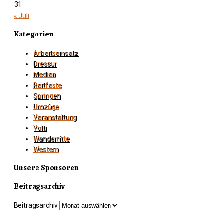
31
« Juli
Kategorien
Arbeitseinsatz
Dressur
Medien
Reitfeste
Springen
Umzüge
Veranstaltung
Volti
Wanderritte
Western
Unsere Sponsoren
Beitragsarchiv
Beitragsarchiv