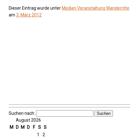
Dieser Eintrag wurde unter
Medien
Veranstaltung
Wanderritte
am
3. März 2012
Suchen nach:
August 2026
M
D
M
D
F
S
S
1
2